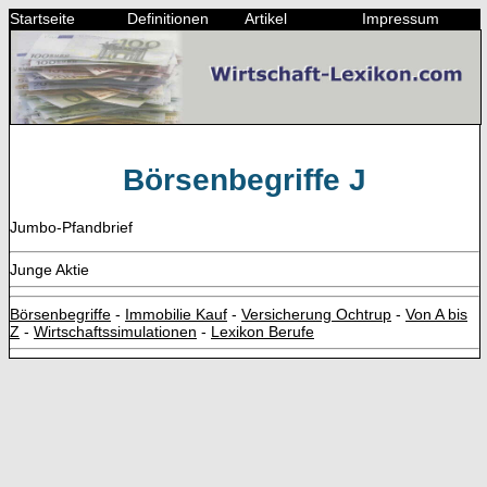
Startseite
Definitionen
Artikel
Impressum
Börsenbegriffe J
Jumbo-Pfandbrief
Junge Aktie
Börsenbegriffe
-
Immobilie Kauf
-
Versicherung Ochtrup
-
Von A bis
Z
-
Wirtschaftssimulationen
-
Lexikon Berufe